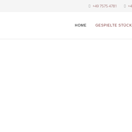
+49 7575 4781
+4
HOME
GESPIELTE STÜC