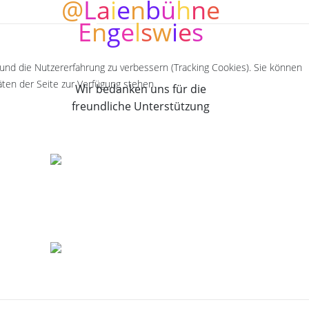
@
L
a
i
e
n
b
ü
h
n
e
E
n
g
e
l
s
w
i
e
s
 und die Nutzererfahrung zu verbessern (Tracking Cookies). Sie können
äten der Seite zur Verfügung stehen.
Wir bedanken uns für die
freundliche Unterstützung