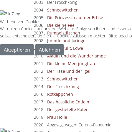
2003
Der Froschkönig
2004
Schneewittchen
2005
Die Prinzessin auf der Erbse
Wir benutzen Cookies
2006
Die kleine Fee
Wir nutzen Cookies auf unserer Website. Einige von ihnen sind essenzie
2007
Rumpelstilzchen
selbst entscheiden, ob Sie die Cookies zulassen möchten. Bitte beachte
2008
Jorinde und Joringel
2009
Gut gebrüllt, Löwe
Akzeptieren
Ablehnen
2010
Aladin und die Wunderlampe
2011
Die kleine Meerjungfrau
2012
Der Hase und der Igel
2013
Schneewittchen
2014
Der Froschkönig
2016
Rotkäppchen
2017
Das hässliche Entlein
2018
Der gestiefelte Kater
2019
Frau Holle
2020
Abgesagt wegen Corona-Pandemie